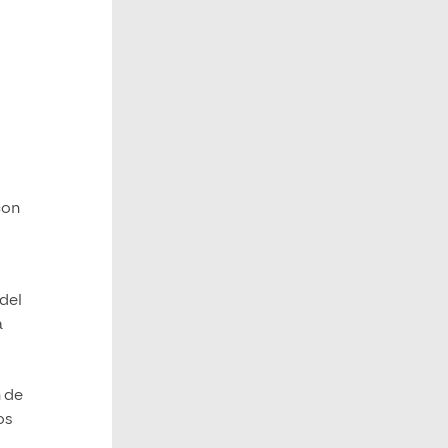
con
del
a
n de
os