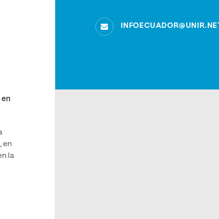
INFOECUADOR@UNIR.NE
 en
a
, en
n la