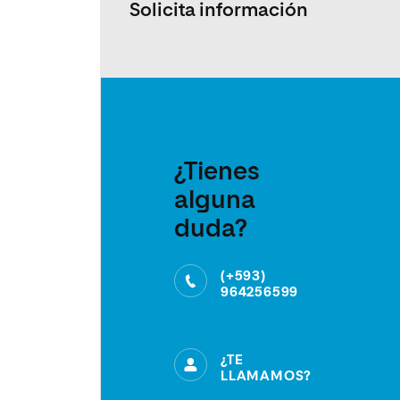
Solicita información
¿Tienes
alguna
duda?
(+593)
964256599
¿TE
LLAMAMOS?