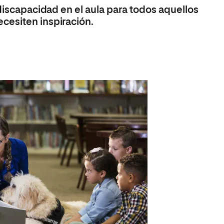
 Universitaria en Energías Renovables
 discapacidad en el aula para todos aquellos
cesiten inspiración.
Universitaria en Ingeniería del Software y
 Informáticos
 Universitaria en Ciberseguridad