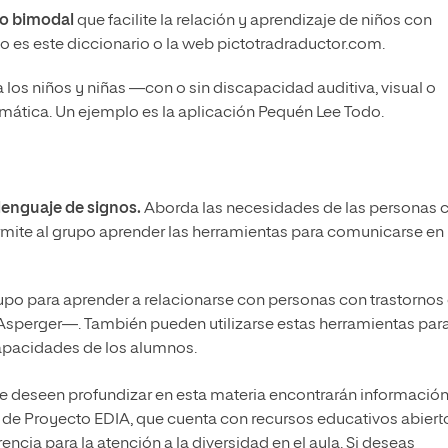
io bimodal
que facilite la relación y aprendizaje de niños con
lo es este diccionario o la web pictotradraductor.com.
 los niños y niñas —con o sin discapacidad auditiva, visual o
mática. Un ejemplo es la aplicación Pequén Lee Todo.
 lenguaje de signos.
Aborda las necesidades de las personas 
rmite al grupo aprender las herramientas para comunicarse en
po para aprender a relacionarse con personas con trastornos 
sperger—. También pueden utilizarse estas herramientas par
 capacidades de los alumnos.
e deseen profundizar en esta materia encontrarán informació
ad de Proyecto EDIA, que cuenta con recursos educativos abiert
ncia para la atención a la diversidad en el aula. Si deseas