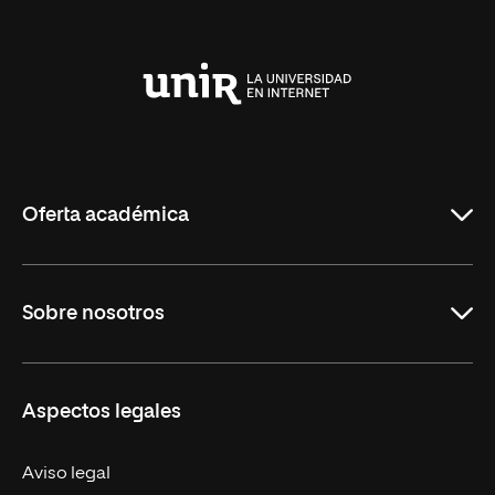
Universidad
Internacional
de
La
Rioja
Oferta académica
Maestrías
Sobre nosotros
Formación Continua
Carreras
UNIR en Ecuador
Aspectos legales
Trabaja en UNIR
Actualidad
Aviso legal