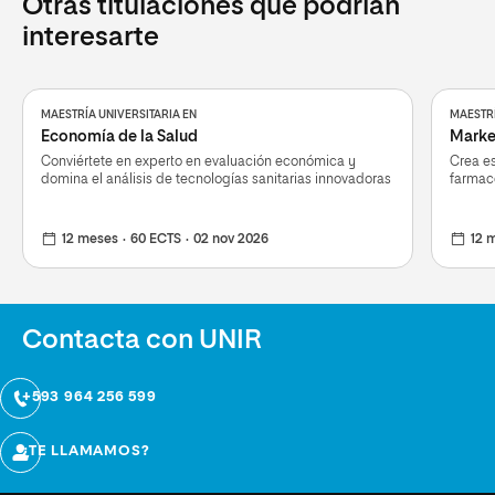
Otras titulaciones que podrían
interesarte
MAESTRÍA UNIVERSITARIA EN
MAESTRÍ
Economía de la Salud
Marke
Conviértete en experto en evaluación económica y
Crea es
domina el análisis de tecnologías sanitarias innovadoras
farmacé
12 meses
60 ECTS
02 nov 2026
12 
Contacta con UNIR
+593 964 256 599
¿TE LLAMAMOS?