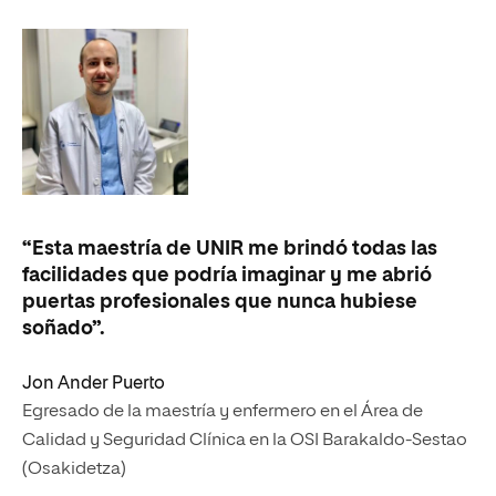
“Esta maestría de UNIR me brindó todas las
“F
facilidades que podría imaginar y me abrió
en
puertas profesionales que nunca hubiese
Dr
soñado”.
Ad
to
Jon Ander Puerto
tr
Egresado de la maestría y enfermero en el Área de
Calidad y Seguridad Clínica en la OSI Barakaldo-Sestao
Ma
(Osakidetza)
Di