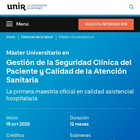
Menú
SOLICITA INFORMACIÓN
Inicio
Ciencias de la Salud
Máster Universitario en Gestión de la Seguridad Clínica del Paciente y Calidad de la Atención Sanitaria
Máster Universitario en
Gestión de la Seguridad Clínica del
Paciente y Calidad de la Atención
Sanitaria
La primera maestría oficial en calidad asistencial
hospitalaria
Inicio
Duración
19 oct 2026
12 meses
Créditos
Exámenes