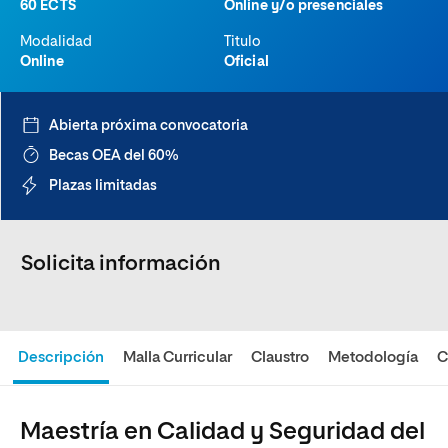
60 ECTS
Online y/o presenciales
Modalidad
Titulo
Online
Oficial
Abierta próxima convocatoria
Becas OEA del 60%
Plazas limitadas
Solicita información
Descripción
Malla Curricular
Claustro
Metodología
C
Maestría en Calidad y Seguridad del