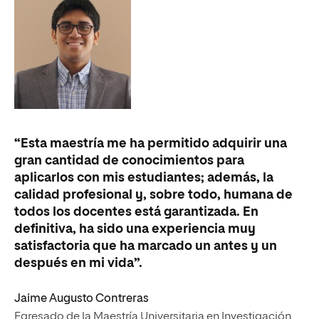
“S
“Esta maestría me ha permitido adquirir una
es
gran cantidad de conocimientos para
ac
aplicarlos con mis estudiantes; además, la
qu
calidad profesional y, sobre todo, humana de
en
todos los docentes está garantizada. En
de
definitiva, ha sido una experiencia muy
mi
satisfactoria que ha marcado un antes y un
después en mi vida”.
An
Es
Jaime Augusto Contreras
Mu
Egresado de la Maestría Universitaria en Investigación