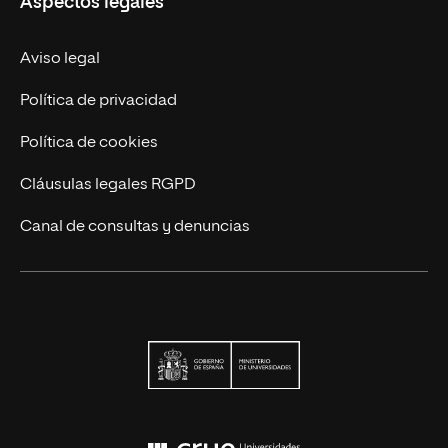
Aspectos legales
Trabaja en UNIR
Actualidad
Aviso legal
Contáctanos
Política de privacidad
Política de cookies
Cláusulas legales RGPD
Canal de consultas y denuncias