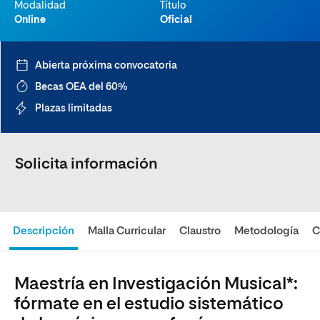
Modalidad
Título
Online
Oficial
Abierta próxima convocatoria
Becas OEA del 60%
Plazas limitadas
Solicita información
Descripción
Malla Curricular
Claustro
Metodología
C
Maestría en Investigación Musical*:
fórmate en el estudio sistemático