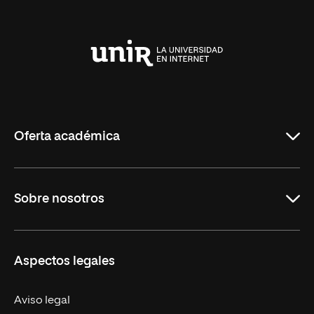
Universidad
Internacional
de
La
Rioja
Oferta académica
Maestrías
Sobre nosotros
Formación Continua
Carreras
UNIR en Ecuador
Aspectos legales
Trabaja en UNIR
Actualidad
Aviso legal