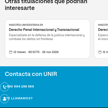
Otras titulaciones que podrían
interesarte
MAESTRÍA UNIVERSITARIA EN
MAESTRÍ
Derecho Penal Internacional y Transnacional
Derec
Especialízate en la defensa de la justicia internacional y
Especia
combate los delitos sin fronteras
el únic
12 meses
60 ECTS
02 nov 2026
12 
Contacta con UNIR
+593 964 256 599
¿TE LLAMAMOS?