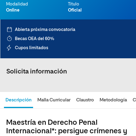
Modalidad
Titulo
Online
Oficial
Abierta próxima convocatoria
Becas OEA del 60%
Cupos limitados
Solicita información
Descripción
Malla Curricular
Claustro
Metodología
C
Maestría en Derecho Penal
Internacional*: persigue crímenes y