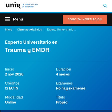
Menú
SOLICITA INFORMACIÓN
Inicio
Ciencias de la Salud
Experto Universitario en Trauma y EMDR
Experto Universitario en
Trauma y EMDR
Inicio
Duración
2 nov 2026
4 meses
Créditos
Exámenes
12 ECTS
No hay exámenes
Modalidad
Título
Online
Propio