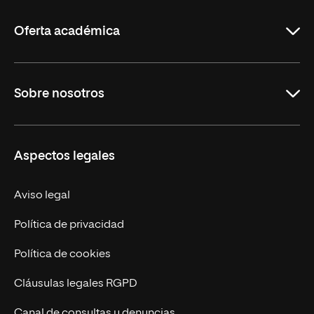
La
Rioja
Oferta académica
Maestrías
Sobre nosotros
Formación Continua
Carreras
UNIR en Ecuador
Aspectos legales
Trabaja en UNIR
Actualidad
Aviso legal
Contáctanos
Política de privacidad
Política de cookies
Cláusulas legales RGPD
Canal de consultas y denuncias