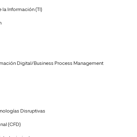
 la Información (TI)
n
formación Digital/Business Process Management
cnologías Disruptivas
onal (CFD)