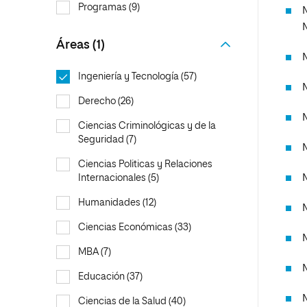
MBA
Educación
Programas (9)
Maestría
Educación
Ciencias de la Salud
Maestría 
Áreas (1)
Sistemas
Ciencias de la Salud
Ciencias Sociales y del Trabajo
Maestría
Ingeniería y Tecnología (57)
Ciencias Sociales y del Trabajo
Marketing y Comunicación
Marketing y Comunicación
Diseño
Derecho (26)
Diseño
Artes
Ciencias Criminológicas y de la
Seguridad (7)
Artes
Música
M
Ciencias Politicas y Relaciones
Música
Internacionales (5)
Humanidades (12)
Ciencias Económicas (33)
MBA (7)
Educación (37)
Ciencias de la Salud (40)