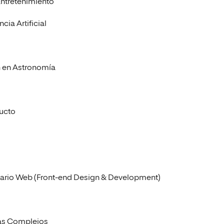
Entretenimiento
cia Artificial
ón en Astronomía
ducto
Usuario Web (Front-end Design & Development)
emas Complejos