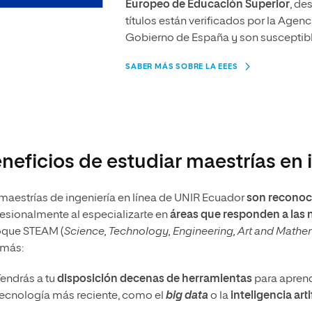
Europeo de Educación Superior
, de
títulos están verificados por la Agen
Gobierno de España y son susceptibl
SABER MÁS SOBRE LA EEES
neficios de estudiar maestrías en 
maestrías de ingeniería en línea de UNIR Ecuador
son reconoci
esionalmente al especializarte en
áreas que responden a las 
oque STEAM (
Science, Technology, Engineering, Art and Mathe
más:
Tendrás a tu
disposición decenas de herramientas
para aprend
tecnología más reciente, como el
big data
o la
inteligencia arti