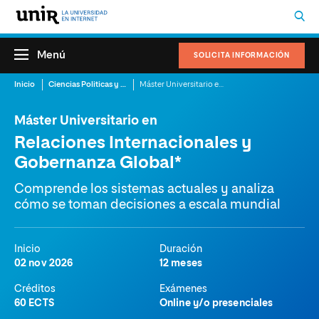
Menú
SOLICITA INFORMACIÓN
Inicio
Ciencias Politicas y Relaciones Internacionales
Máster Universitario en Relaciones Internacionales y Gobernanza Global
Máster Universitario en
Relaciones Internacionales y
Gobernanza Global*
Comprende los sistemas actuales y analiza
cómo se toman decisiones a escala mundial
Inicio
Duración
02 nov 2026
12 meses
Créditos
Exámenes
60 ECTS
Online y/o presenciales