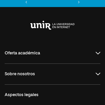
Anterior
Siguiente
Universidad
Internacional
de
La
Rioja
Oferta académica
Maestrías
Sobre nosotros
Formación Continua
Carreras
UNIR en Ecuador
Aspectos legales
Trabaja en UNIR