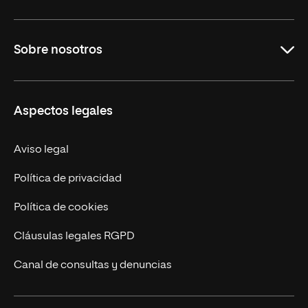
Maestrías
Sobre nosotros
Formación Continua
Carreras
UNIR en Ecuador
Aspectos legales
Trabaja en UNIR
Actualidad
Aviso legal
Contáctanos
Política de privacidad
Política de cookies
Cláusulas legales RGPD
Canal de consultas y denuncias