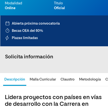
Modalidad
Titulo
Online
Oficial
Abierta próxima convocatoria
Becas OEA del 60%
Plazas limitadas
Solicita información
Descripción
Malla Curricular
Claustro
Metodología
C
Lidera proyectos con países en vías
de desarrollo con la Carrera en