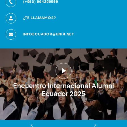
(+593) 964256599
¿TE LLAMAMOS?
INFOECUADOR@UNIR.NET
Encuentro Internacional Alumni
Ecuador 2025