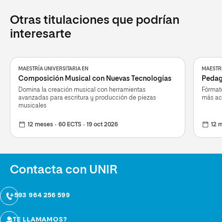
Otras titulaciones que podrían
interesarte
MAESTRÍA UNIVERSITARIA EN
MAESTRÍ
Composición Musical con Nuevas Tecnologías
Pedag
Domina la creación musical con herramientas
Fórmate
avanzadas para escritura y producción de piezas
más ac
musicales
12 meses
60 ECTS
19 oct 2026
12 
Contacta con UNIR
+593 964 256 599
¿TE LLAMAMOS?