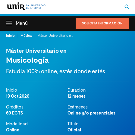
Menú
SOLICITA INFORMACIÓN
Inicio
Música
Máster Universitario en Musicología
Máster Universitario en
Musicología
Estudia 100% online, estés donde estés
Inicio
Duración
19 Oct 2026
12 meses
Créditos
Exámenes
60 ECTS
Online y/o presenciales
Modalidad
Título
Online
Oficial