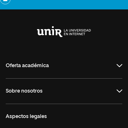
Universidad
Internacional
de
La
Rioja
Oferta académica
Maestrías
Sobre nosotros
Formación Continua
Carreras
UNIR en Ecuador
Aspectos legales
Trabaja en UNIR