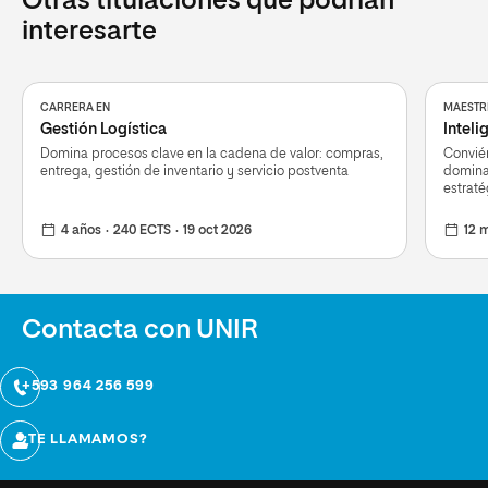
Otras titulaciones que podrían
interesarte
CARRERA EN
MAESTRÍ
Gestión Logística
Intel
Domina procesos clave en la cadena de valor: compras,
Conviér
entrega, gestión de inventario y servicio postventa
domina 
estraté
4 años
240 ECTS
19 oct 2026
12 
Contacta con UNIR
+593 964 256 599
¿TE LLAMAMOS?