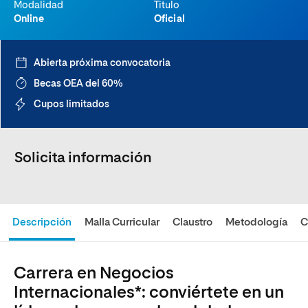
Modalidad
Titulo
Online
Oficial
Abierta próxima convocatoria
Becas OEA del 60%
Cupos limitados
Solicita información
Descripción
Malla Curricular
Claustro
Metodología
C
Carrera en Negocios
Internacionales*: conviértete en un