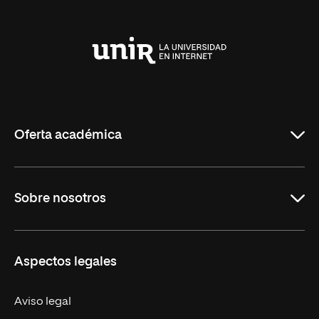
Universidad
Internacional
de
La
Rioja
Oferta académica
Maestrías
Sobre nosotros
Formación Continua
Carreras
UNIR en Ecuador
Aspectos legales
Trabaja en UNIR
Actualidad
Aviso legal