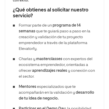
con éxito.
¿Qué obtienes al solicitar nuestro
servicio?
Formar parte de un
programa de 14
semanas
que te guiará paso a paso en la
creación y validación de tu proyecto
emprendedor a través de la plataforma
Elevatorfy.
Charlas y
masterclasses
con expertos del
ecosistema emprendedor, orientadas a
ofrecer
aprendizajes reales
y conexión con
el sector.
Mentores
especializados que te
acompañarán en la validación y
desarrollo
de tu idea de negocio.
Participar en el
Demo Day
: la posibilidad