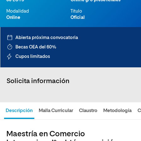
60 ECTS
Online y/o presenciales
Modalidad
Titulo
Online
Oficial
Abierta próxima convocatoria
Becas OEA del 60%
Cupos limitados
Solicita información
Descripción
Malla Curricular
Claustro
Metodología
C
Maestría en Comercio