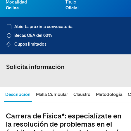
Modalidad
Título
Online
Oficial
Abierta próxima convocatoria
Becas OEA del 60%
Cupos limitados
Solicita información
Descripción
Malla Curricular
Claustro
Metodología
C
Carrera de Física*: especialízate en
la resolución de problemas en el