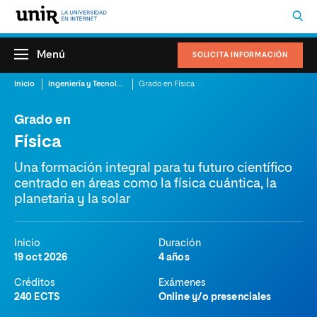
Menú
SOLICITA INFORMACIÓN
Inicio
Ingeniería y Tecnología
Grado en Física
Grado en
Física
Una formación integral para tu futuro científico
centrado en áreas como la física cuántica, la
planetaria y la solar
Inicio
Duración
19 oct 2026
4 años
Créditos
Exámenes
240 ECTS
Online y/o presenciales