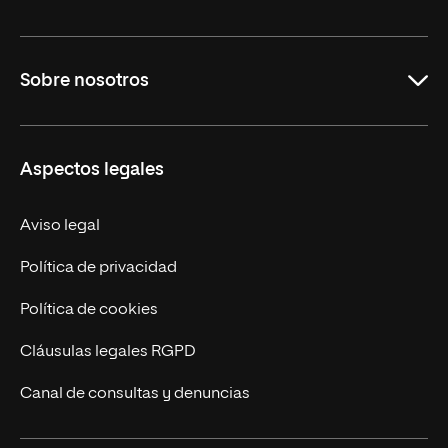
Maestrías
Sobre nosotros
Formación Continua
Carreras
UNIR en Ecuador
Aspectos legales
Trabaja en UNIR
Actualidad
Aviso legal
Contáctanos
Política de privacidad
Política de cookies
Cláusulas legales RGPD
Canal de consultas y denuncias