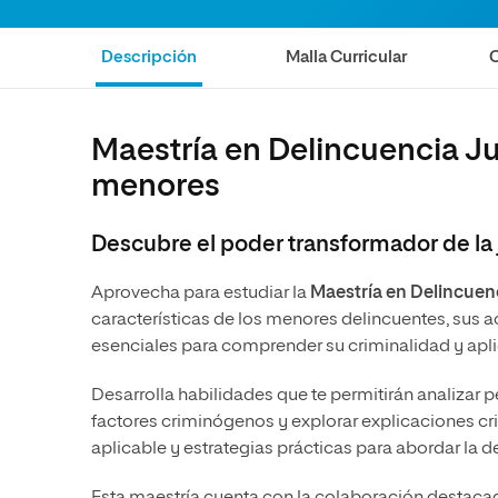
MBA
Educación
Terrorism
Educación
Ciencias de la Salud
Maestría 
Descripción
Malla Curricular
C
Internac
Ciencias de la Salud
Ciencias Sociales y del Trabajo
Ciencias Sociales y del Trabajo
Marketing y Comunicación
Maestría en Delincuencia Juv
Marketing y Comunicación
Diseño
menores
Diseño
Artes
Artes
Música
Descubre el poder transformador de la j
Música
Aprovecha para estudiar la
Maestría en Delincuenc
características de los menores delincuentes, sus a
esenciales para comprender su criminalidad y aplic
Desarrolla habilidades que te permitirán analizar p
factores criminógenos y explorar explicaciones c
aplicable y estrategias prácticas para abordar la 