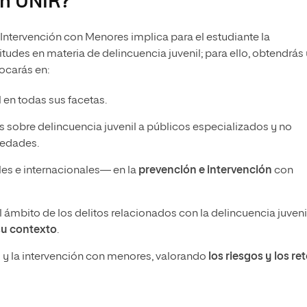
en UNIR?
 Intervención con Menores implica para el estudiante la
tudes en materia de delincuencia juvenil; para ello, obtendrás
focarás en:
 en todas sus facetas.
 sobre delincuencia juvenil a públicos especializados y no
üedades.
les e internacionales— en la
prevención e intervención
con
 ámbito de los delitos relacionados con la delincuencia juvenil
su contexto
.
l y la intervención con menores, valorando
los riesgos y los re