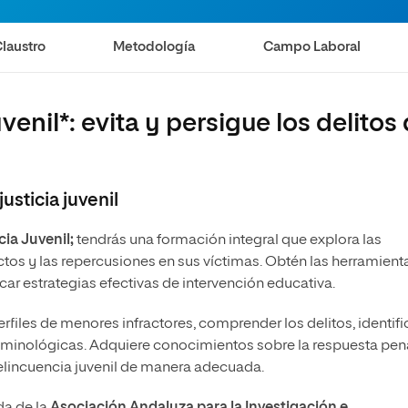
o: Análisis y Estrategias
Universitaria en Estudios de Seguridad
laustro
Metodología
Campo Laboral
ional
enil*: evita y persigue los delitos
usticia juvenil
ia Juvenil;
tendrás una formación integral que explora las
ctos y las repercusiones en sus víctimas. Obtén las herramient
ar estrategias efectivas de intervención educativa.
erfiles de menores infractores, comprender los delitos, identifi
riminológicas. Adquiere conocimientos sobre la respuesta pen
delincuencia juvenil de manera adecuada.