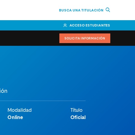
BUSCA UNA TITULACIÓN
ACCESO ESTUDIANTES
SOLICITA INFORMACIÓN
cimiento
iversitarias y ayudas
IR
ión
Modalidad
Título
Online
Oficial