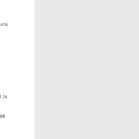
 una
, la
tos