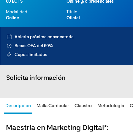
60 ECTS
Online y/o presenciales
Modalidad
Titulo
Online
Oficial
Abierta próxima convocatoria
Becas OEA del 60%
Cupos limitados
Solicita información
Descripción
Malla Curricular
Claustro
Metodología
C
Maestría en Marketing Digital*: