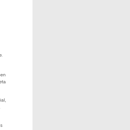
e.
 en
eta
al,
a
os