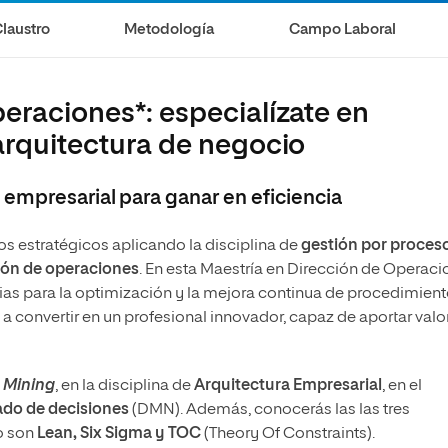
 Universitaria en Dirección del Comercio y
laustro
Metodología
Campo Laboral
 Internacionales
 Universitaria en Economía Internacional
eraciones*: especialízate en
 arquitectura de negocio
 empresarial para ganar en eficiencia
s estratégicos aplicando la disciplina de
gestión por proces
ión de operaciones
. En esta Maestría en Dirección de Operac
as para la optimización y la mejora continua de procedimient
a convertir en un profesional innovador, capaz de aportar valo
 Mining
, en la disciplina de
Arquitectura Empresarial
, en el
do de decisiones
(DMN). Además, conocerás las las tres
o son
Lean, Six Sigma y TOC
(Theory Of Constraints).