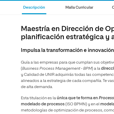
MBA
Educación
Maestría
Descripción
Malla Curricular
C
Educación
Ciencias de la Salud
Negocios
Ciencias de la Salud
Ciencias Sociales y del Trabajo
Maestría
Maestría en Dirección de Op
Ciencias Sociales y del Trabajo
Marketing y Comunicación
planificación estratégica y
Marketing y Comunicación
Diseño
Diseño
Artes
Impulsa la transformación e innovación
Artes
Música
Guía a las empresas para que cumplan sus objetivo
Música
(
Business Process Management - BPM
) a la
direcc
y Calidad de UNIR adquirirás todas las competenci
alineados a la estrategia de cada compañía. Te vas 
de alta demanda.
Esta titulación es la
única que te forma en
Process
modelado de procesos
(ISO BPMN) y en el
modela
metodologías de optimización de procesos, com