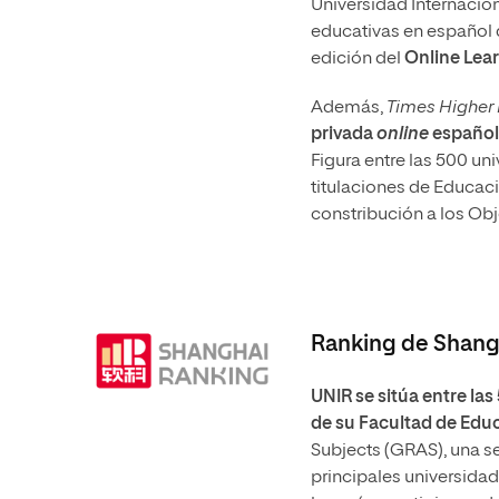
Universidad Internaciona
educativas en español 
edición del
Online Lea
Además,
Times Higher
privada
online
español
Figura entre las 500 u
titulaciones de Educac
constribución a los Obj
Ranking de Shang
UNIR se sitúa entre la
de su Facultad de Edu
Subjects (GRAS), una s
principales universidad