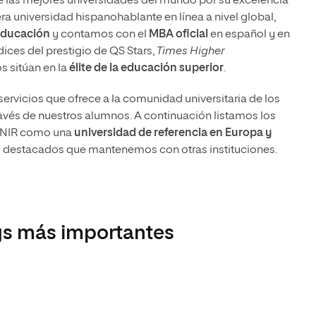
e las mejores universidades del mundo por su excelencia
 Universitaria en Energías Renovables
a universidad hispanohablante en línea a nivel global,
Universitaria en Ingeniería del Software y
Educación
y contamos con el
MBA oficial
en español y en
 Informáticos
ices del prestigio de QS Stars,
Times Higher
s sitúan en la
élite
de la
educación superior
.
 Universitaria en Ciberseguridad
rvicios que ofrece a la comunidad universitaria de los
avés de nuestros alumnos. A continuación listamos los
a UNIR como una
universidad de referencia en Europa y
s destacados que mantenemos con otras instituciones.
gs más importantes