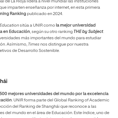
l de La Rioja lidera a nivel mundial las instituciones
que imparten enseñanza por internet, en esta primera
rning Ranking
publicado en 2024.
 Education
sitúa a UNIR como
la mejor universidad
a en Educación
, según su otro ranking
THE by Subject
.
niversidades más importantes del mundo para estudiar
ión. Asímismo,
Times
nos distingue por nuestra
etivos de Desarrollo Sostenible.
hái
s 500 mejores universidades del mundo por la excelencia
cación
. UNIR forma parte del Global Ranking of Academic
ección del Ranking de Shanghái que reconoce a las
es del mundo en el área de Educación. Este índice, uno de