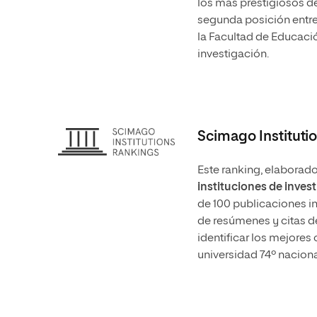
los más prestigiosos d
segunda posición entre 
la Facultad de Educaci
investigación.
Scimago Instituti
Este ranking, elabora
instituciones de inves
de 100 publicaciones i
de resúmenes y citas de
identificar los mejore
universidad 74º nacional