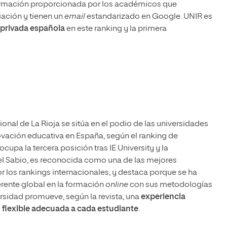
formación proporcionada por los académicos que
iación y tienen un
email
estandarizado en Google. UNIR es
 privada española
en este ranking y la primera
ional de La Rioja se sitúa en el podio de las universidades
ovación educativa en España, según el ranking de
cupa la tercera posición tras IE University y la
el Sabio, es reconocida como una de las mejores
r los rankings internacionales, y destaca porque se ha
ente global en la formación
online
con sus metodologías
rsidad promueve, según la revista, una
experiencia
y flexible adecuada a cada estudiante
.