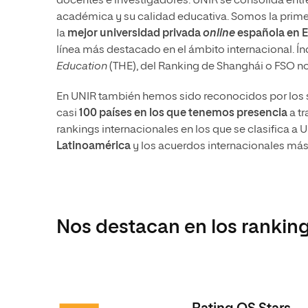
docentes e investigadores. UNIR se consolida entr
MBA
Educación
Maestría
académica y su calidad educativa. Somos la primer
Educación
Ciencias de la Salud
Maestría 
la
mejor universidad privada
online
española en 
Sistemas
línea más destacado en el ámbito internacional. Índ
Ciencias de la Salud
Ciencias Sociales y del Trabajo
Education
(THE), del Ranking de Shanghái o FSO no
Maestría
Ciencias Sociales y del Trabajo
Marketing y Comunicación
En UNIR también hemos sido reconocidos por los se
Marketing y Comunicación
Diseño
casi
100 países en los que tenemos presencia
a tr
Diseño
Artes
rankings internacionales en los que se clasifica 
Latinoamérica
y los acuerdos internacionales má
Artes
Música
Música
Nos destacan en los rankin