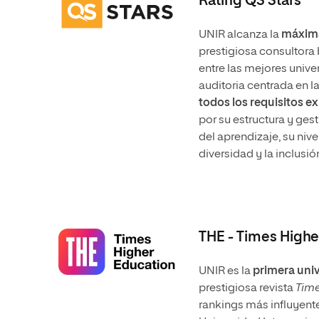
Rating QS Stars
UNIR alcanza la
máxima 
prestigiosa consultora b
entre las mejores unive
auditoria centrada en l
todos los requisitos ex
por su estructura y gest
del aprendizaje, su niv
diversidad y la inclusi
THE - Times Highe
UNIR es la
primera uni
prestigiosa revista
Time
rankings más influyente