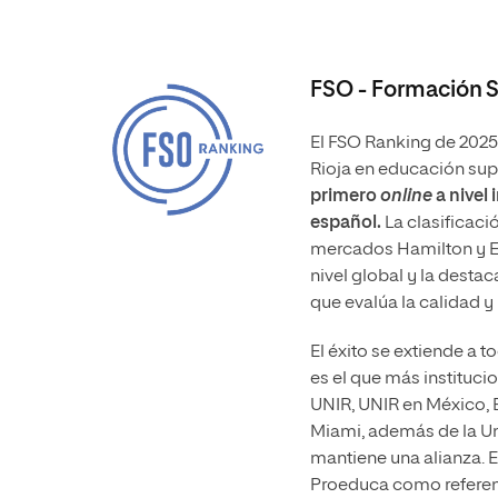
FSO - Formación S
El FSO Ranking de 2025 
Rioja en educación sup
primero
online
a nivel 
español.
La clasificaci
mercados Hamilton y Ema
nivel global y la desta
que evalúa la calidad 
El éxito se extiende a to
es el que más institucio
UNIR, UNIR en México,
Miami, además de la Un
mantiene una alianza. E
Proeduca como referent