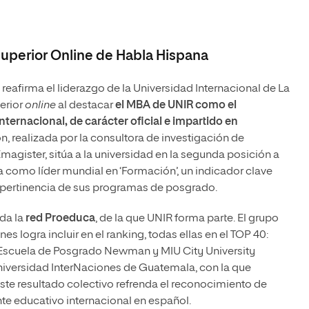
uperior Online de Habla Hispana
reafirma el liderazgo de la Universidad Internacional de La
erior
online
al destacar
el MBA de UNIR como
el
internacional, de carácter oficial e impartido en
ón, realizada por la consultora de investigación de
gister, sitúa a la universidad en la segunda posición a
ca como líder mundial en ‘Formación’, un indicador clave
y pertinencia de sus programas de posgrado.
da la
red Proeduca
, de la que UNIR forma parte. El grupo
nes logra incluir en el ranking, todas ellas en el TOP 40:
 Escuela de Posgrado Newman y MIU City University
iversidad InterNaciones de Guatemala, con la que
ste resultado colectivo refrenda el reconocimiento de
e educativo internacional en español.