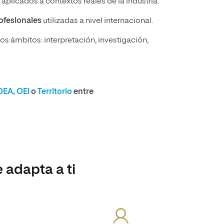
n
aplicados a contextos reales de la industria.
rofesionales
utilizadas a nivel internacional.
tos ámbitos: interpretación, investigación,
OEA,
OEI
o
Territorio
entre
 adapta a ti