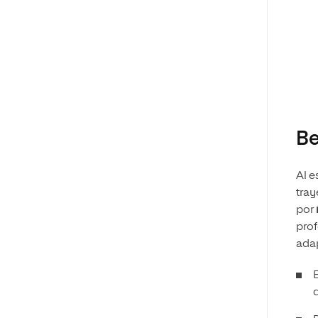
Be
Al e
tray
por
prof
adap