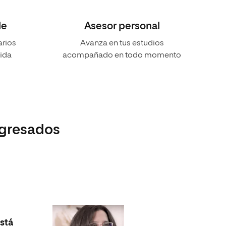
le
Asesor personal
arios
Avanza en tus estudios
vida
acompañado en todo momento
egresados
“Soy
esta
stá