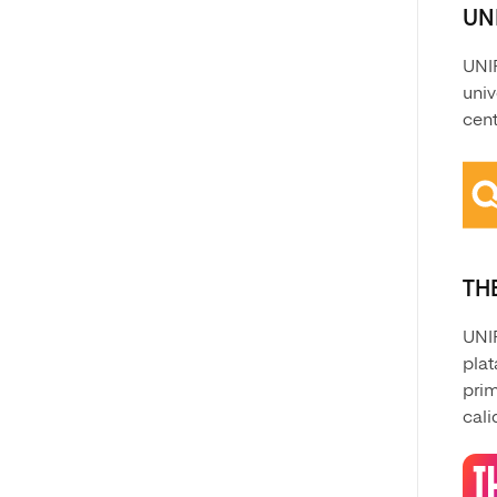
UNI
UNIR
univ
cent
THE
UNIR
plat
prim
cali