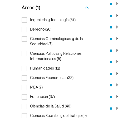
MBA
Educación
Maestría
Áreas (1)
Educación
Ciencias de la Salud
Ingeniería y Tecnología (57)
Ciencias de la Salud
Ciencias Sociales y del Trabajo
Derecho (26)
Ciencias Sociales y del Trabajo
Marketing y Comunicación
Marketing y Comunicación
Diseño
Ciencias Criminológicas y de la
Seguridad (7)
Diseño
Artes
Ciencias Politicas y Relaciones
Artes
Música
Internacionales (5)
Música
Humanidades (12)
Ciencias Económicas (33)
MBA (7)
Educación (37)
Ciencias de la Salud (40)
Ciencias Sociales y del Trabajo (9)