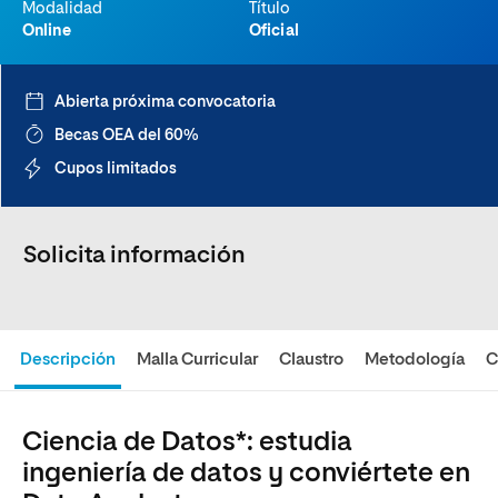
Modalidad
Título
Online
Oficial
Abierta próxima convocatoria
Becas OEA del 60%
Cupos limitados
Solicita información
Descripción
Malla Curricular
Claustro
Metodología
C
Ciencia de Datos*: estudia
ingeniería de datos y conviértete en