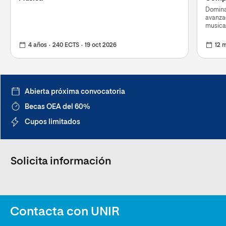
Domina
avanza
musica
4 años
240 ECTS
19 oct 2026
12 
Abierta próxima convocatoria
Becas OEA del 60%
Cupos limitados
Solicita información
Contacta con UNIR