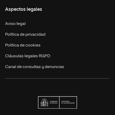
UNIR en Ecuador
Aspectos legales
Trabaja en UNIR
Actualidad
Aviso legal
Contáctanos
Política de privacidad
Política de cookies
Cláusulas legales RGPD
Canal de consultas y denuncias