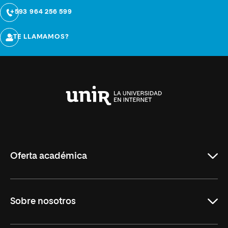
+593 964 256 599
¿TE LLAMAMOS?
Universidad
Internacional
de
La
Rioja
Oferta académica
Maestrías
Sobre nosotros
Formación Continua
Carreras