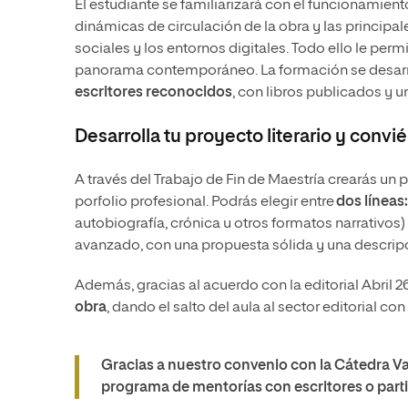
El estudiante se familiarizará con el funcionamient
dinámicas de circulación de la obra y las principal
sociales y los entornos digitales. Todo ello le per
panorama contemporáneo. La formación se desarr
escritores reconocidos
, con libros publicados y u
Desarrolla tu proyecto literario y convi
A través del Trabajo de Fin de Maestría crearás un p
porfolio profesional. Podrás elegir entre
dos líneas:
autobiografía, crónica u otros formatos narrativos
avanzado, con una propuesta sólida y una descripc
Además, gracias al acuerdo con la editorial Abril 2
obra
, dando el salto del aula al sector editorial co
Gracias a nuestro convenio con la Cátedra V
programa de mentorías con escritores o parti