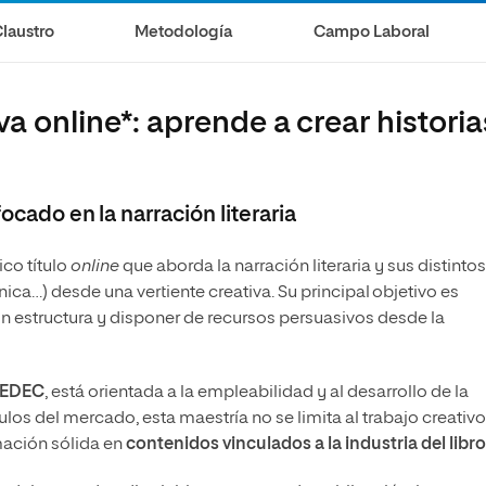
 Universitaria en Gestión y Producción
laustro
Metodología
Campo Laboral
Universitaria en Retórica y Oratoria
va online*: aprende a crear historia
ocado en la narración literaria
ico título
online
que aborda la narración literaria y sus distintos
rónica…) desde una vertiente creativa. Su principal objetivo es
con estructura y disponer de recursos persuasivos desde la
INEDEC
, está orientada a la empleabilidad y al desarrollo de la
tulos del mercado, esta maestría no se limita al trabajo creativo
rmación sólida en
contenidos vinculados a la industria del libro