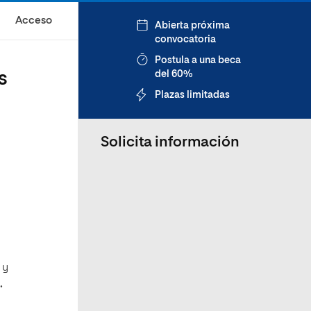
Acceso
Abierta próxima
convocatoria
Postula a una beca
s
del 60%
Plazas limitadas
Solicita información
 y
.