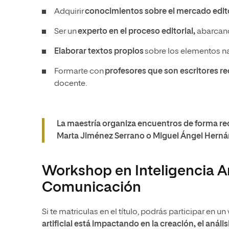
Adquirir
conocimientos sobre el mercado edito
Ser un
experto en el proceso editorial,
abarcando
Elaborar textos propios
sobre los elementos nar
Formarte con
profesores que son escritores 
docente.
La maestría organiza encuentros de forma re
Marta Jiménez Serrano o Miguel Ángel Herná
Workshop en Inteligencia Art
Comunicación
Si te matriculas en el título, podrás participar en
artificial está impactando en la creación, el anális