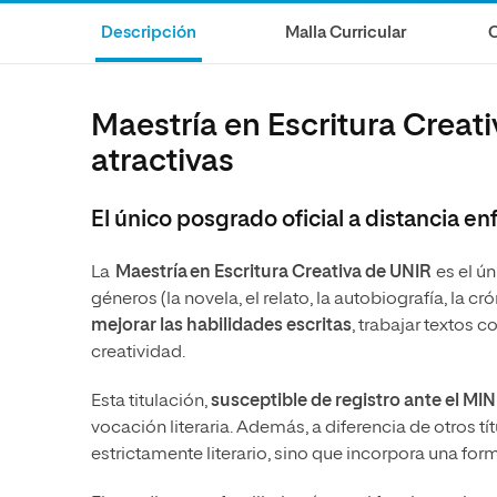
MBA
Educación
Maestría
Editorial
Descripción
Malla Curricular
C
Educación
Ciencias de la Salud
Maestría 
Ciencias de la Salud
Ciencias Sociales y del Trabajo
Maestría en Escritura Creati
Ciencias Sociales y del Trabajo
Marketing y Comunicación
atractivas
Marketing y Comunicación
Diseño
Diseño
Artes
El único posgrado oficial a distancia enf
Artes
Música
La
Maestría en Escritura Creativa de UNIR
es el ún
Música
géneros (la novela, el relato, la autobiografía, la c
mejorar las habilidades escritas
, trabajar textos 
creatividad.
Esta titulación,
susceptible de registro ante el M
vocación literaria. Además, a diferencia de otros tí
estrictamente literario, sino que incorpora una fo