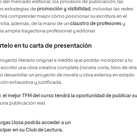
o del mercado editorial, los procesos de publicación, las
es estrategias de
promoción y visibilidad
, incluidas las redes
mitirá comprender mejor cómo posicionar su escritura en el
olla, además, de la mano de un
claustro de profesores
y
na amplia trayectoria profesional y editorial.
értelo en tu carta de presentación
royecto literario original e inédito que podrás incorporar a tu
escribir una obra creativa completa (novela corta, libro de rela
) o desarrollar un proyecto de novela u obra extensa en estado
ión exhaustiva y justificada.
6,
el mejor TFM del curso tendrá la oportunidad de publicar s
n una publicación real.
argas Llosa podrás acceder a un
cipar en su Club de Lectura.