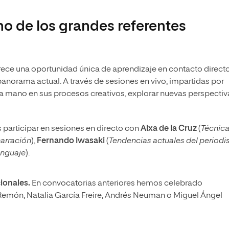
no de los grandes referentes
ofrece una oportunidad única de aprendizaje en contacto direct
panorama actual. A través de sesiones en vivo, impartidas por
a mano en sus procesos creativos, explorar nuevas perspectiv
s participar en sesiones en directo con
Aixa de la Cruz
(
Técnic
narración
),
Fernando Iwasaki
(
Tendencias actuales del period
enguaje
).
ionales.
En convocatorias anteriores hemos celebrado
Remón, Natalia García Freire, Andrés Neuman o Miguel Ángel