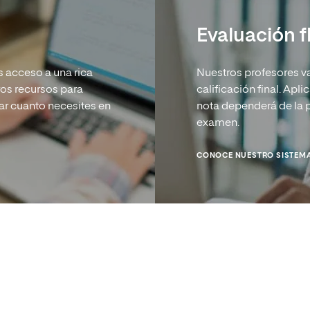
Evaluación f
 acceso a una rica
Nuestros profesores val
tros recursos para
calificación final. Apl
ar cuanto necesites en
nota dependerá de la pa
examen.
CONOCE NUESTRO SISTEMA