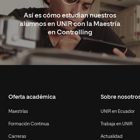
Así es cómo estudian nuestros
alumnos en UNIR con la Maestría
en Controlling
Oferta académica
Sobre nosotro
Maestrías
UNIR en Ecuador
Formación Continua
Trabaja en UNIR
Carreras
Actualidad