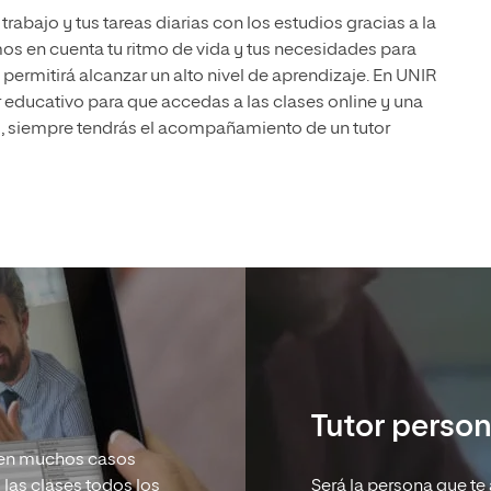
 Universitaria en Energías Renovables
bajo y tus tareas diarias con los estudios gracias a la
os en cuenta tu ritmo de vida y tus necesidades para
Universitaria en Ingeniería del Software y
 Informáticos
permitirá alcanzar un alto nivel de aprendizaje. En UNIR
 educativo para que accedas a las clases online y una
 Universitaria en Ciberseguridad
, siempre tendrás el acompañamiento de un tutor
Tutor person
 y en muchos casos
las clases todos los
Será la persona que te