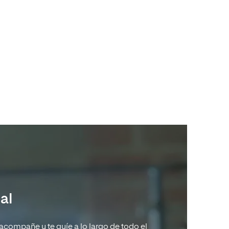
al
 acompañe y te guíe a lo largo de todo el