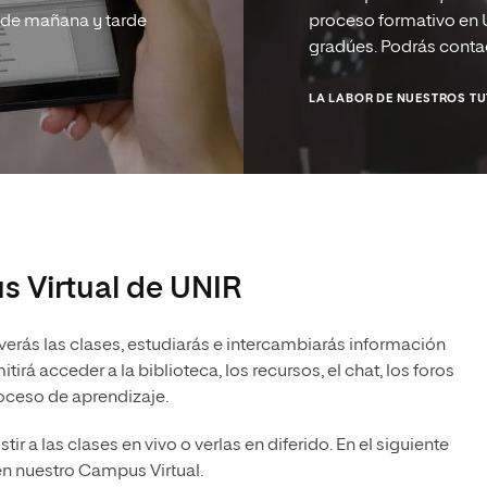
s de mañana y tarde
proceso formativo en U
gradúes. Podrás contac
LA LABOR DE NUESTROS T
s Virtual de UNIR
verás las clases, estudiarás e intercambiarás información
rá acceder a la biblioteca, los recursos, el chat, los foros
oceso de aprendizaje.
tir a las clases en vivo o verlas en diferido. En el siguiente
n nuestro Campus Virtual.