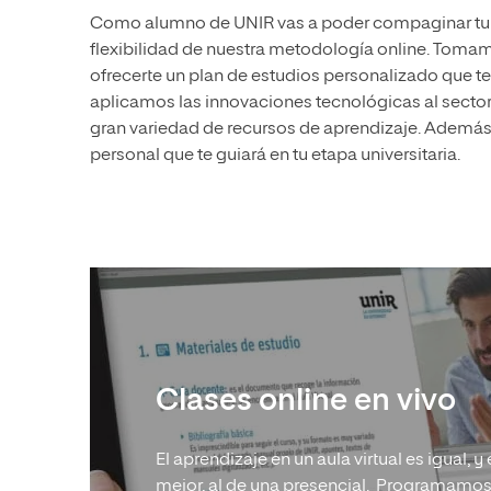
MBA
Educación
Maestría
Como alumno de UNIR vas a poder compaginar tu tra
Educación
Ciencias de la Salud
flexibilidad de nuestra metodología online. Tomam
Maestría 
Sistemas
ofrecerte un plan de estudios personalizado que te 
Ciencias de la Salud
Ciencias Sociales y del Trabajo
aplicamos las innovaciones tecnológicas al sector
Maestría
Ciencias Sociales y del Trabajo
Marketing y Comunicación
gran variedad de recursos de aprendizaje. Además
personal que te guiará en tu etapa universitaria.
Marketing y Comunicación
Diseño
Diseño
Artes
Artes
Música
Música
Clases online en vivo
El aprendizaje en un aula virtual es igual,
mejor, al de una presencial. Programamos 