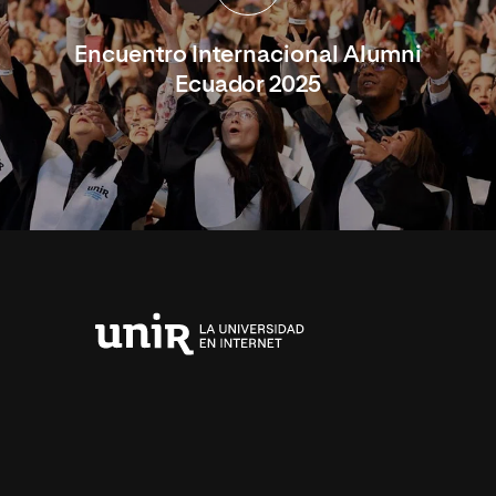
Encuentro Internacional Alumni
Ecuador 2025
Universidad
Internacional
de
La
Rioja