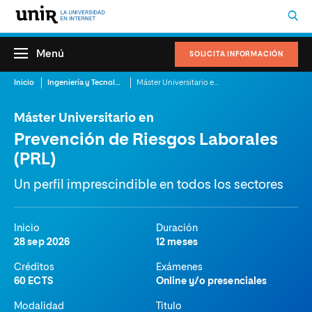
Menú
SOLICITA INFORMACIÓN
Inicio
Ingeniería y Tecnología
Máster Universitario en Prevención de Riesgos Laborales (PRL)
Máster Universitario en
Prevención de Riesgos Laborales
(PRL)
Un perfil imprescindible en todos los sectores
Inicio
Duración
28 sep 2026
12 meses
Créditos
Exámenes
60 ECTS
Online y/o presenciales
Modalidad
Titulo