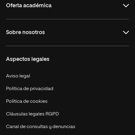
Oferta académica
Maestrías
Sobre nosotros
Formación Continua
Carreras
UNIR en Ecuador
Aspectos legales
Trabaja en UNIR
Actualidad
Aviso legal
Contáctanos
Política de privacidad
Política de cookies
Cláusulas legales RGPD
Canal de consultas y denuncias