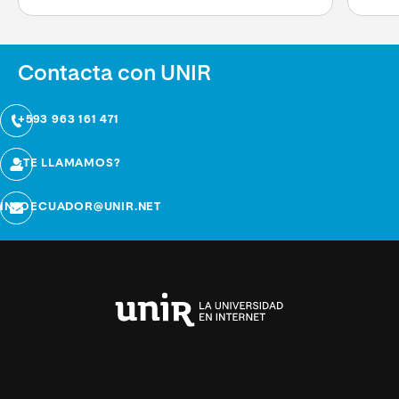
Contacta con UNIR
+593 963 161 471
¿TE LLAMAMOS?
INFOECUADOR@UNIR.NET
Universidad
Internacional
de
La
Rioja