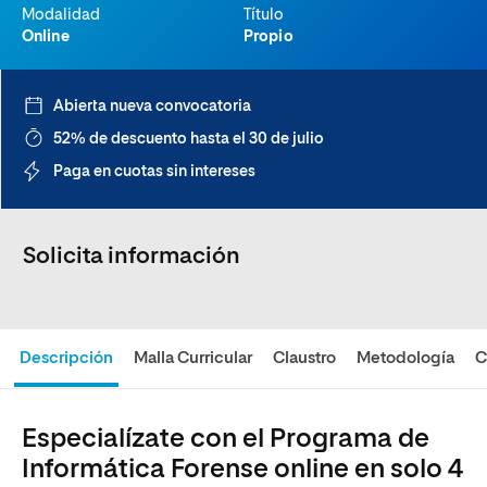
Modalidad
Título
Online
Propio
Abierta nueva convocatoria
52% de descuento hasta el 30 de julio
Paga en cuotas sin intereses
Solicita información
Descripción
Malla Curricular
Claustro
Metodología
C
Especialízate con el Programa de
Informática Forense online en solo 4