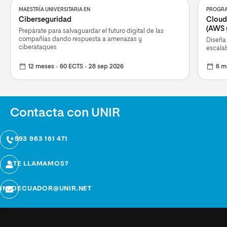
MAESTRÍA UNIVERSITARIA EN
PROGRA
Ciberseguridad
Cloud
(AWS 
Prepárate para salvaguardar el futuro digital de las
compañías dando respuesta a amenazas y
Diseña 
ciberataques
escalab
12 meses
60 ECTS
28 sep 2026
6 m
Contacta con UNIR
+593 963 161 471
¿TE LLAMAMOS?
INFOECUADOR@UNIR.NET