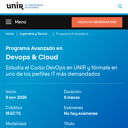
Menú
SOLICITA INFORMACIÓN
Inicio
Ingeniería y Tecnología
Programa Avanzado en Devops & Cloud
Programa Avanzado en
Devops & Cloud
Estudia el Curso DevOps en UNIR y fórmate en
uno de los perfiles IT más demandados
Inicio
Duración
9 nov 2026
6 meses
Créditos
Exámenes
18 ECTS
No hay exámenes
Modalidad
Título