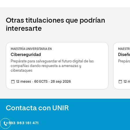
Otras titulaciones que podrían
interesarte
MAESTRÍA UNIVERSITARIA EN
MAESTRÍ
Ciberseguridad
Diseñ
Prepárate para salvaguardar el futuro digital de las
Prepára
compañías dando respuesta a amenazas y
ciberataques
12 meses
60 ECTS
28 sep 2026
12 
Contacta con UNIR
+593 963 161 471