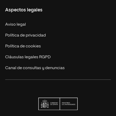
Carreras
UNIR en Ecuador
Aspectos legales
Trabaja en UNIR
Actualidad
Aviso legal
Contáctanos
Política de privacidad
Política de cookies
Cláusulas legales RGPD
Canal de consultas y denuncias