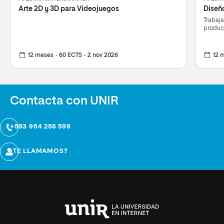
Arte 2D y 3D para Videojuegos
Diseñ
Trabaj
product
12 meses
60 ECTS
2 nov 2026
12 
Contacta con UNIR
+593 964 256 599
¿TE LLAMAMOS?