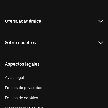
Universidad
Internacional
de
La
Rioja
Oferta académica
Maestrías
Sobre nosotros
Formación Continua
Carreras
UNIR en Ecuador
Aspectos legales
Trabaja en UNIR
Actualidad
Aviso legal
Contáctanos
Política de privacidad
Política de cookies