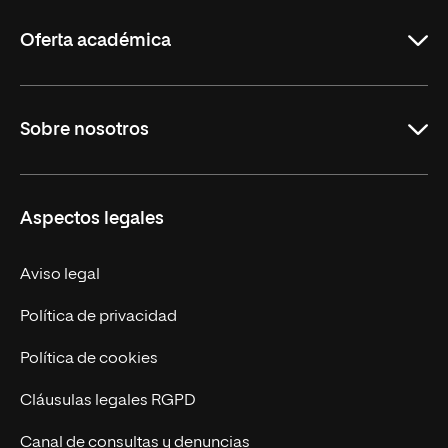
Rioja
Oferta académica
Maestrías
Sobre nosotros
Formación Continua
Carreras
UNIR en Ecuador
Aspectos legales
Trabaja en UNIR
Actualidad
Aviso legal
Contáctanos
Política de privacidad
Política de cookies
Cláusulas legales RGPD
Canal de consultas y denuncias