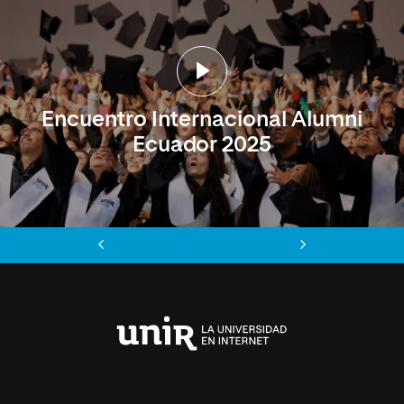
Encuentro Internacional Alumni
Ecuador 2025
Anterior
Siguiente
Universidad
Internacional
de
La