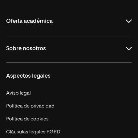
de
La
Rioja
Oferta académica
Maestrías
Sobre nosotros
Formación Continua
Carreras
UNIR en Ecuador
Aspectos legales
Trabaja en UNIR
Actualidad
Aviso legal
Contáctanos
Política de privacidad
Política de cookies
Cláusulas legales RGPD