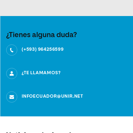
¿Tienes alguna duda?
(+593) 964256599
¿TE LLAMAMOS?
INFOECUADOR@UNIR.NET