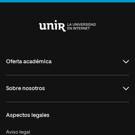
Anterior
Siguiente
Universidad
Internacional
de
La
Rioja
Oferta académica
Maestrías
Sobre nosotros
Formación Continua
Carreras
UNIR en Ecuador
Aspectos legales
Trabaja en UNIR
Actualidad
Aviso legal