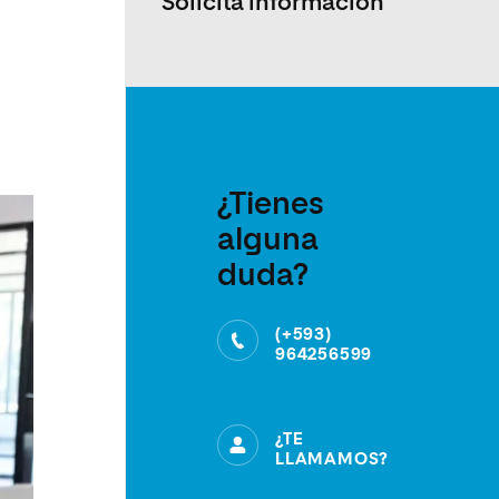
Solicita información
¿Tienes
alguna
duda?
(+593)
964256599
¿TE
LLAMAMOS?