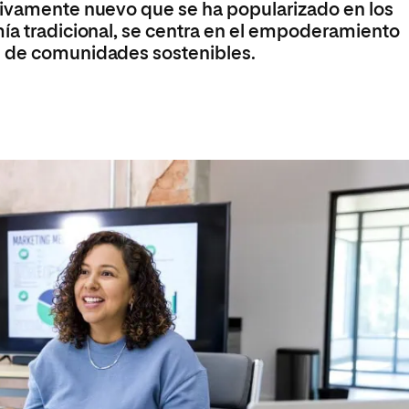
tivamente nuevo que se ha popularizado en los
 Universitaria en Energías Renovables
mía tradicional, se centra en el empoderamiento
Universitaria en Ingeniería del Software y
n de comunidades sostenibles.
 Informáticos
 Universitaria en Ciberseguridad