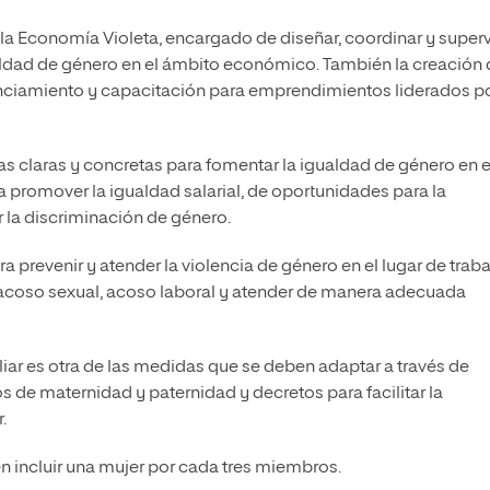
la Economía Violeta, encargado de diseñar, coordinar y superv
aldad de género en el ámbito económico. También la creación 
nanciamiento y capacitación para emprendimientos liderados p
 claras y concretas para fomentar la igualdad de género en e
 promover la igualdad salarial, de oportunidades para la
 la discriminación de género.
prevenir y atender la violencia de género en el lugar de traba
l acoso sexual, acoso laboral y atender de manera adecuada
iar es otra de las medidas que se deben adaptar a través de
s de maternidad y paternidad y decretos para facilitar la
.
 incluir una mujer por cada tres miembros.