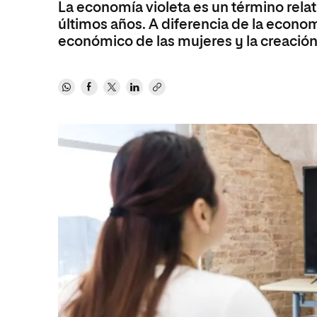
La economía violeta es un término rela
MBA
Educación
Maestría
últimos años. A diferencia de la econo
Educación
Ciencias de la Salud
Maestría 
económico de las mujeres y la creació
Sistemas
Ciencias de la Salud
Ciencias Sociales y del Trabajo
Maestría
Ciencias Sociales y del Trabajo
Marketing y Comunicación
Marketing y Comunicación
Diseño
Diseño
Artes
Artes
Música
Música