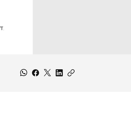
s
YT
.