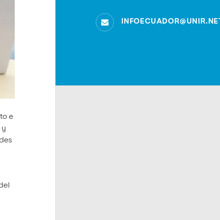
INFOECUADOR@UNIR.NE
to e
 y
ades
del