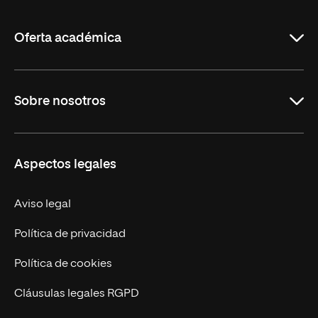
La
Rioja
Oferta académica
Maestrías
Sobre nosotros
Formación Continua
Carreras
UNIR en Ecuador
Aspectos legales
Trabaja en UNIR
Actualidad
Aviso legal
Contáctanos
Política de privacidad
Política de cookies
Cláusulas legales RGPD