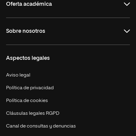
Oferta académica
Maestrías
Sobre nosotros
Formación Continua
Carreras
UNIR en Ecuador
Aspectos legales
Trabaja en UNIR
Actualidad
Aviso legal
Contáctanos
Política de privacidad
Política de cookies
Cláusulas legales RGPD
Canal de consultas y denuncias