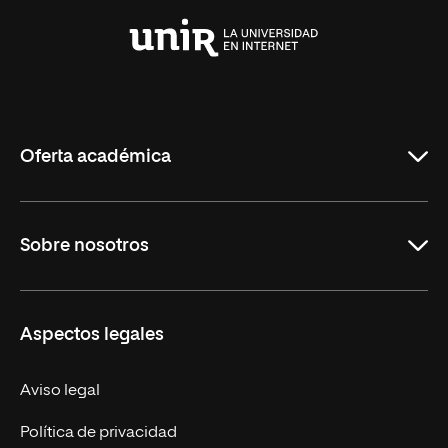
Universidad
Internacional
de
La
Rioja
Oferta académica
Maestrías
Sobre nosotros
Formación Continua
Carreras
UNIR en Ecuador
Aspectos legales
Trabaja en UNIR
Actualidad
Aviso legal
Contáctanos
Política de privacidad