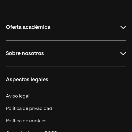
Universidad
Internacional
de
La
Rioja
Oferta académica
Maestrías
Sobre nosotros
Formación Continua
Carreras
UNIR en Ecuador
Aspectos legales
Trabaja en UNIR
Actualidad
Aviso legal
Contáctanos
Política de privacidad
Política de cookies