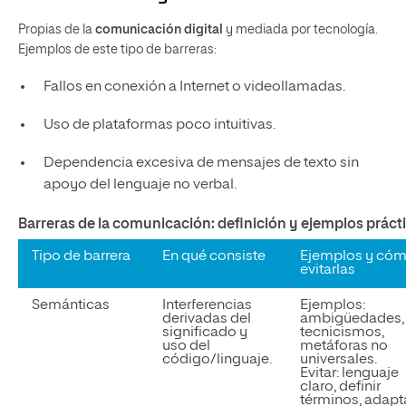
Propias de la
comunicación digital
y mediada por tecnología.
Ejemplos
de este tipo de barreras
:
Fallos en conexión a Internet o videollamadas.
Uso de plataformas poco intuitivas.
Dependencia excesiva de mensajes de texto sin
apoyo del lenguaje no verbal.
Barreras de la comunicación: definición y ejemplos práct
Tipo de barrera
En qué consiste
Ejemplos y có
evitarlas
Semánticas
Interferencias
Ejemplos:
derivadas del
ambigüedades,
significado y
tecnicismos,
uso del
metáforas no
código/linguaje.
universales.
Evitar:
lenguaje
claro, definir
términos, adapt