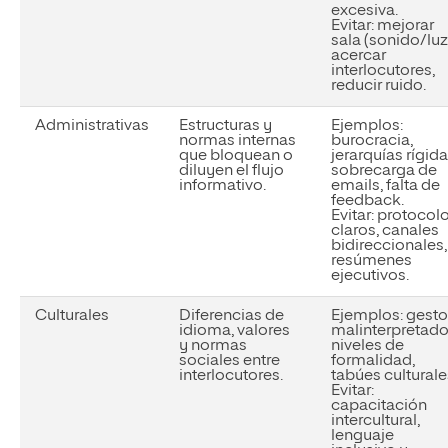
excesiva.
Evitar:
mejorar
sala (sonido/luz
acercar
interlocutores,
reducir ruido.
Administrativas
Estructuras y
Ejemplos:
normas internas
burocracia,
que bloquean o
jerarquías rígida
diluyen el flujo
sobrecarga de
informativo.
emails, falta de
feedback.
Evitar:
protocol
claros, canales
bidireccionales,
resúmenes
ejecutivos.
Culturales
Diferencias de
Ejemplos:
gesto
idioma, valores
malinterpretado
y normas
niveles de
sociales entre
formalidad,
interlocutores.
tabúes culturale
Evitar:
capacitación
intercultural,
lenguaje