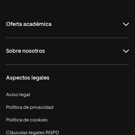
Internacional
de
La
Rioja
Oferta académica
Maestrías
Sobre nosotros
Formación Continua
Carreras
UNIR en Ecuador
Aspectos legales
Trabaja en UNIR
Actualidad
Aviso legal
Contáctanos
Política de privacidad
Política de cookies
Cláusulas legales RGPD