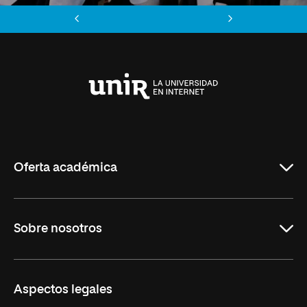
Anterior
Siguiente
Universidad
Internacional
de
La
Rioja
Oferta académica
Maestrías
Sobre nosotros
Formación Continua
Carreras
UNIR en Ecuador
Aspectos legales
Trabaja en UNIR