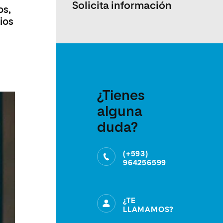
Solicita información
os,
ios
¿Tienes
alguna
duda?
(+593)
964256599
¿TE
LLAMAMOS?