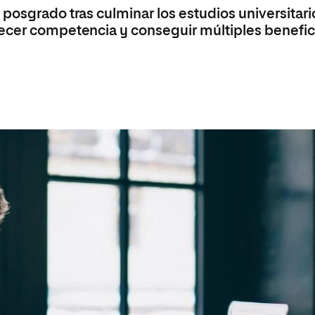
 Universitaria en Energías Renovables
posgrado tras culminar los estudios universitari
lecer competencia y conseguir múltiples benefic
Universitaria en Ingeniería del Software y
 Informáticos
 Universitaria en Ciberseguridad