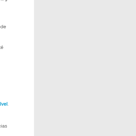
 de
té
ivel
.
cias