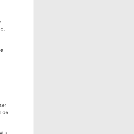
n
do,
de
s
ser
s de
sa
y