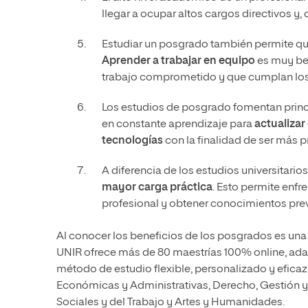
llegar a ocupar altos cargos directivos y,
Estudiar un posgrado también permite q
Aprender a trabajar en equipo
es muy ben
trabajo comprometido y que cumplan los
Los estudios de posgrado fomentan princi
en constante aprendizaje para
actualiza
tecnologías
con la finalidad de ser más pr
A diferencia de los estudios universitari
mayor carga práctica
. Esto permite enfr
profesional y obtener conocimientos prev
Al conocer los beneficios de los posgrados es un
UNIR ofrece más de 80 maestrías 100% online, adap
método de estudio flexible, personalizado y eficaz
Económicas y Administrativas, Derecho, Gestión y
Sociales y del Trabajo y Artes y Humanidades.