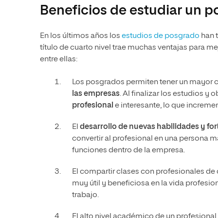
Beneficios de estudiar un 
En los últimos años los
estudios de posgrado
han 
título de cuarto nivel trae muchas ventajas para me
entre ellas:
Los posgrados permiten tener un mayor 
las empresas
. Al finalizar los estudios y 
profesional
e interesante, lo que increme
El
desarrollo de nuevas habilidades y f
convertir al profesional en una persona 
funciones dentro de la empresa.
El compartir clases con profesionales de 
muy útil y beneficiosa en la vida profesion
trabajo.
El alto nivel académico de un profesional