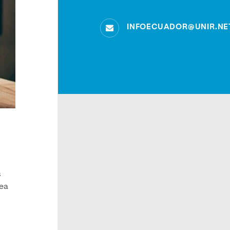
INFOECUADOR@UNIR.NE
s
sea