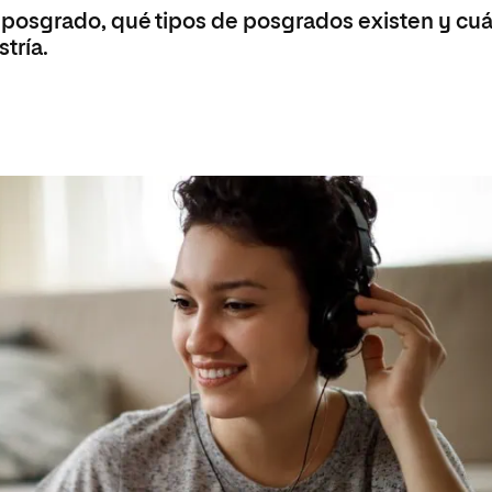
 Universitaria en Energías Renovables
posgrado, qué tipos de posgrados existen y cuá
tría.
Universitaria en Ingeniería del Software y
 Informáticos
 Universitaria en Ciberseguridad