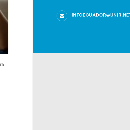
INFOECUADOR@UNIR.NE
ra