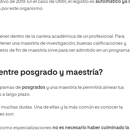
vo de 2019. En el caso de UNIR, el registro es
automático ya 
a
por este organismo.
ner dentro de la carrera académica de un profesional. Para
tener una maestría de investigación, buenas calificaciones y
esis de fin de maestría sirve para ser admitido en un programa
 entre posgrado y maestría?
ogramas de
posgrados
y una maestría te permitirá alinear tus
 a largo plazo.
n muchas dudas. Una de ellas y la más común es conocer la
es son:
o como especializaciones
no es necesario haber culminado la