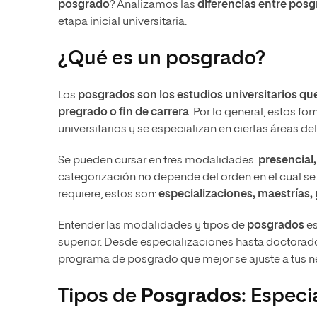
posgrado
? Analizamos las
diferencias entre posg
etapa inicial universitaria.
¿Qué es un posgrado?
Los
posgrados son los estudios universitarios que
pregrado o fin de carrera
. Por lo general, estos f
universitarios y se especializan en ciertas áreas d
Se pueden cursar en tres modalidades:
presencial,
categorización no depende del orden en el cual se
requiere, estos son:
especializaciones, maestrías,
Entender las modalidades y tipos de
posgrados
es
superior. Desde especializaciones hasta doctorado
programa de posgrado que mejor se ajuste a tus n
Tipos de
Posgrados
: Especi