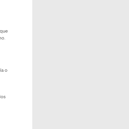
 que
mo.
ía o
los