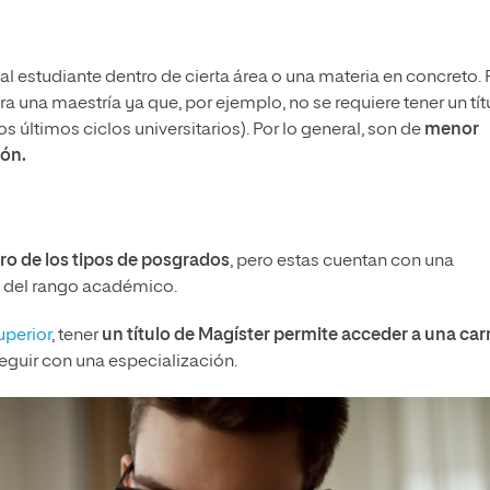
estudiante dentro de cierta área o una materia en concreto. 
a una maestría ya que, por ejemplo, no se requiere tener un tít
s últimos ciclos universitarios). Por lo general, son de
menor
ión.
o de los tipos de posgrados
, pero estas cuentan con una
 del rango académico.
uperior
, tener
un título de Magíster permite acceder a una car
eguir con una especialización.