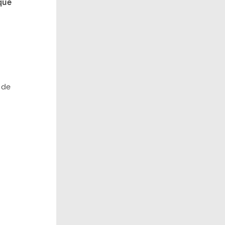
que
 de