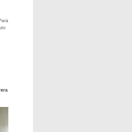
Para
ulo
rera