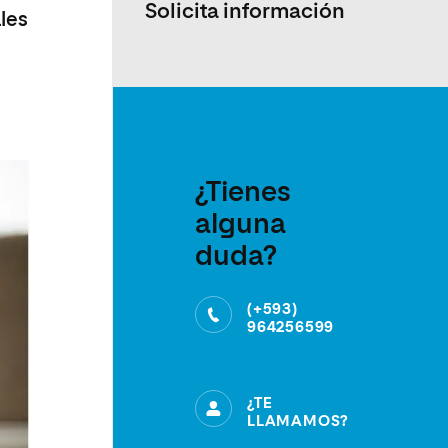
Solicita información
les
¿Tienes
alguna
duda?
(+593)
964256599
¿TE
LLAMAMOS?