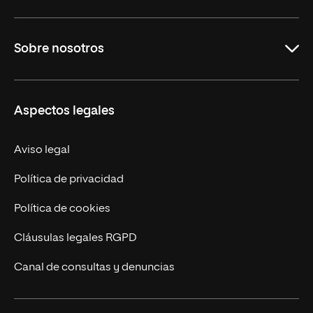
Maestrías
Sobre nosotros
Formación Continua
Carreras
UNIR en Ecuador
Aspectos legales
Trabaja en UNIR
Actualidad
Aviso legal
Contáctanos
Política de privacidad
Política de cookies
Cláusulas legales RGPD
Canal de consultas y denuncias