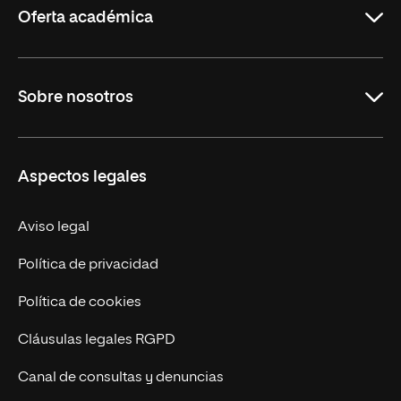
Oferta académica
Maestrías
Sobre nosotros
Formación Continua
Carreras
UNIR en Ecuador
Aspectos legales
Trabaja en UNIR
Actualidad
Aviso legal
Contáctanos
Política de privacidad
Política de cookies
Cláusulas legales RGPD
Canal de consultas y denuncias