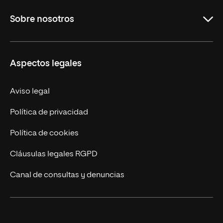
Maestrías
Sobre nosotros
Formación Continua
Carreras
UNIR en Ecuador
Aspectos legales
Trabaja en UNIR
Actualidad
Aviso legal
Contáctanos
Política de privacidad
Política de cookies
Cláusulas legales RGPD
Canal de consultas y denuncias