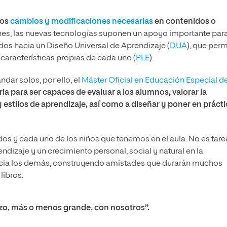
los
cambios y modificaciones necesarias
en contenidos o
ones, las nuevas tecnologías suponen un apoyo importante par
ados hacia un Diseño Universal de Aprendizaje (
DUA
), que perm
 características propias de cada uno (
PLE
):
ar solos, por ello, el
Máster Oficial en Educación Especial d
ia para ser capaces de evaluar a los alumnos, valorar la
 y estilos de aprendizaje, así como a diseñar y poner en práct
todos y cada uno de los niños que tenemos en el aula. No es tare
ndizaje y un crecimiento personal, social y natural en la
a hacia los demás, construyendo amistades que durarán muchos
libros.
zo, más o menos grande, con nosotros”.