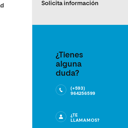
Solicita información
ad
¿Tienes
alguna
duda?
(+593)
964256599
¿TE
LLAMAMOS?