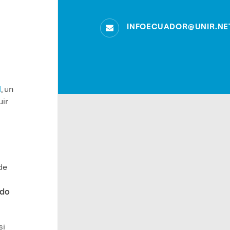
INFOECUADOR@UNIR.NE
d
, un
uir
de
ndo
si