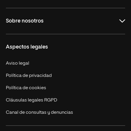
Maestrías
Sobre nosotros
Formación Continua
Carreras
UNIR en Ecuador
Aspectos legales
Trabaja en UNIR
Actualidad
Aviso legal
Contáctanos
Política de privacidad
Política de cookies
Cláusulas legales RGPD
Canal de consultas y denuncias