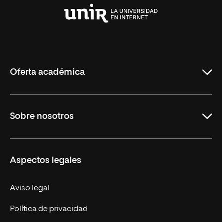
Universidad
Internacional
de
La
Rioja
Oferta académica
Maestrías
Sobre nosotros
Formación Continua
Carreras
UNIR en Ecuador
Aspectos legales
Trabaja en UNIR
Actualidad
Aviso legal
Contáctanos
Política de privacidad