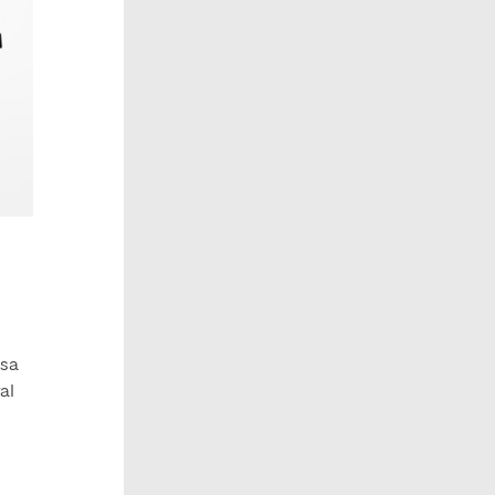
isa
al