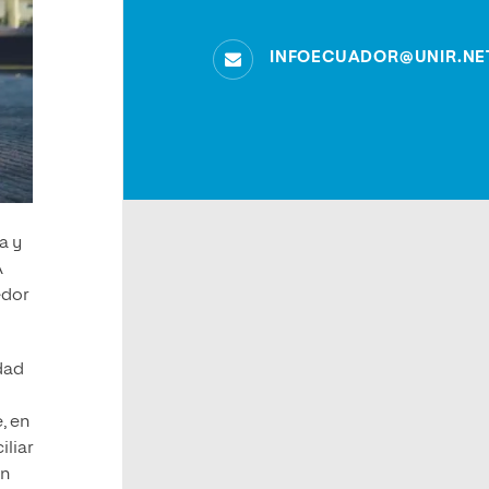
INFOECUADOR@UNIR.NE
a y
A
edor
dad
, en
iliar
in