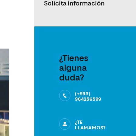
Solicita información
¿Tienes
alguna
duda?
(+593)
964256599
¿TE
LLAMAMOS?