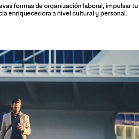
 Universitaria en Energías Renovables
vas formas de organización laboral, impulsar tu
cia enriquecedora a nivel cultural y personal.
Universitaria en Ingeniería del Software y
 Informáticos
 Universitaria en Ciberseguridad