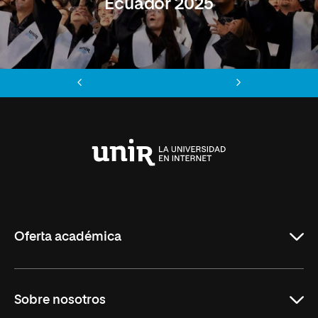
Ecuador 2025
Anterior
Siguiente
Universidad
Internacional
de
La
Rioja
Oferta académica
Maestrías
Sobre nosotros
Formación Continua