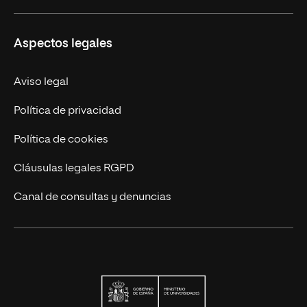
Carreras
UNIR en Ecuador
Aspectos legales
Trabaja en UNIR
Actualidad
Aviso legal
Contáctanos
Política de privacidad
Política de cookies
Cláusulas legales RGPD
Canal de consultas y denuncias