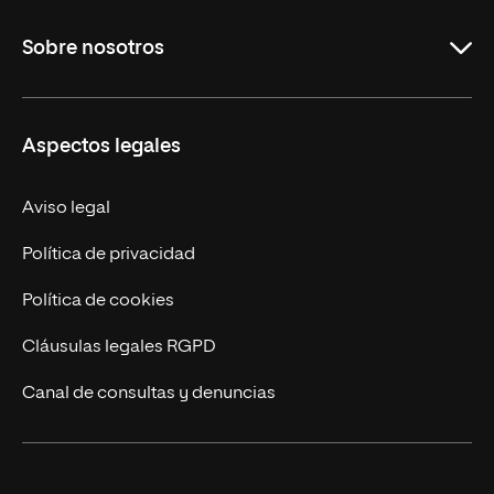
Maestrías
Sobre nosotros
Formación Continua
Carreras
UNIR en Ecuador
Aspectos legales
Trabaja en UNIR
Actualidad
Aviso legal
Contáctanos
Política de privacidad
Política de cookies
Cláusulas legales RGPD
Canal de consultas y denuncias