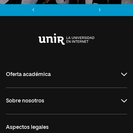
Anterior
Siguiente
Universidad
Internacional
de
La
Rioja
Oferta académica
Maestrías
Sobre nosotros
Formación Continua
Carreras
UNIR en Ecuador
Aspectos legales
Trabaja en UNIR