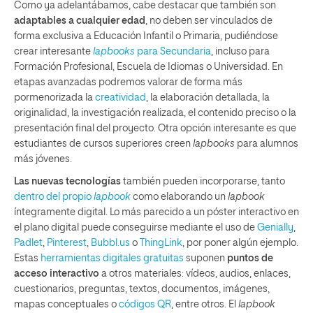
Como ya adelantábamos, cabe destacar que también son
adaptables a cualquier edad
, no deben ser vinculados de
forma exclusiva a Educación Infantil o Primaria, pudiéndose
crear interesante
lapbooks
para Secundaria
, incluso para
Formación Profesional, Escuela de Idiomas o Universidad. En
etapas avanzadas podremos valorar de forma más
pormenorizada la
creatividad
, la elaboración detallada, la
originalidad, la investigación realizada, el contenido preciso o la
presentación final del proyecto. Otra opción interesante es que
estudiantes de cursos superiores creen
lapbooks
para alumnos
más jóvenes.
Las nuevas tecnologías
también pueden incorporarse, tanto
dentro del propio
lapbook
como elaborando un
lapbook
íntegramente digital. Lo más parecido a un póster interactivo en
el plano digital puede conseguirse mediante el uso de
Genially
,
Padlet
,
Pinterest
,
Bubbl.us
o
ThingLink
, por poner algún ejemplo.
Estas
herramientas digitales gratuitas
suponen
puntos de
acceso
interactivo
a otros materiales: vídeos, audios, enlaces,
cuestionarios, preguntas, textos, documentos, imágenes,
mapas conceptuales o
códigos QR
, entre otros. El
lapbook